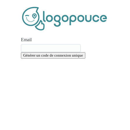
Email
Actualités
Générer un code de connexion unique
1
Patients
Programmes
vidéo
Webinaires
1
Café
orthos